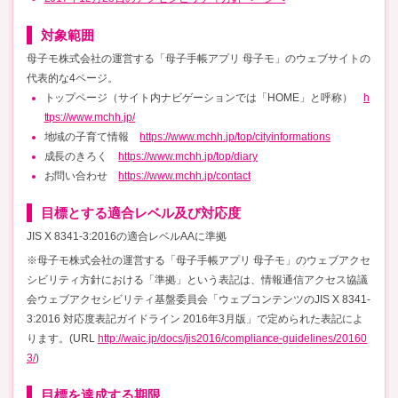
対象範囲
母子モ株式会社の運営する「母子手帳アプリ 母子モ」のウェブサイトの
代表的な4ページ。
トップページ（サイト内ナビゲーションでは「HOME」と呼称）
h
ttps://www.mchh.jp/
地域の子育て情報
https://www.mchh.jp/top/cityinformations
成長のきろく
https://www.mchh.jp/top/diary
お問い合わせ
https://www.mchh.jp/contact
目標とする適合レベル及び対応度
JIS X 8341-3:2016の適合レベルAAに準拠
※母子モ株式会社の運営する「母子手帳アプリ 母子モ」のウェブアクセ
シビリティ方針における「準拠」という表記は、情報通信アクセス協議
会ウェブアクセシビリティ基盤委員会「ウェブコンテンツのJIS X 8341-
3:2016 対応度表記ガイドライン 2016年3月版」で定められた表記によ
ります。(URL
http://waic.jp/docs/jis2016/compliance-guidelines/20160
3/
)
目標を達成する期限