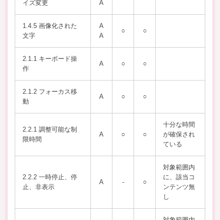
イズ変更
A
1.4.5 画像化された
A
○
○
文字
A
2.1.1 キーボード操
A
○
○
作
2.1.2 フォーカス移
A
○
○
動
十分な時間
2.2.1 調整可能な制
A
○
○
が確保され
限時間
ている
対象範囲内
2.2.2 一時停止、停
に、該当コ
A
-
○
止、非表示
ンテンツ無
し
対象範囲内