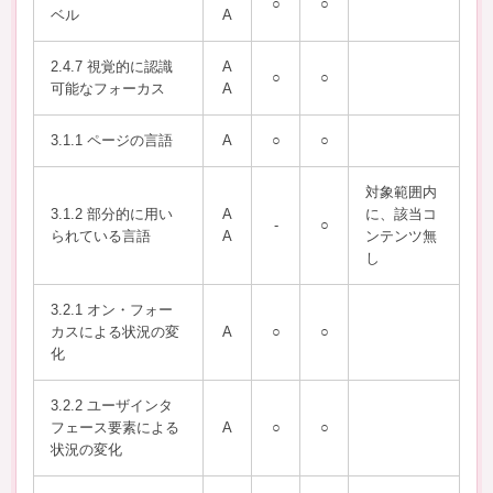
○
○
ベル
A
2.4.7 視覚的に認識
A
○
○
可能なフォーカス
A
3.1.1 ページの言語
A
○
○
対象範囲内
3.1.2 部分的に用い
A
に、該当コ
-
○
られている言語
A
ンテンツ無
し
3.2.1 オン・フォー
カスによる状況の変
A
○
○
化
3.2.2 ユーザインタ
フェース要素による
A
○
○
状況の変化