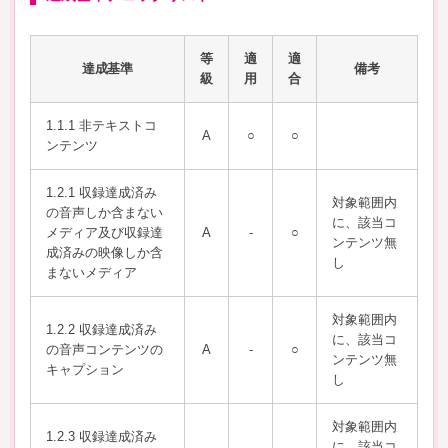
等
適
適
達成基準
備考
級
用
合
1.1.1 非テキストコ
A
○
○
ンテンツ
1.2.1 収録達成済み
対象範囲内
の音声しか含まない
に、該当コ
メディア及び収録達
A
-
○
ンテンツ無
成済みの映像しか含
し
まないメディア
対象範囲内
1.2.2 収録達成済み
に、該当コ
の音声コンテンツの
A
-
○
ンテンツ無
キャプション
し
対象範囲内
1.2.3 収録達成済み
に、該当コ