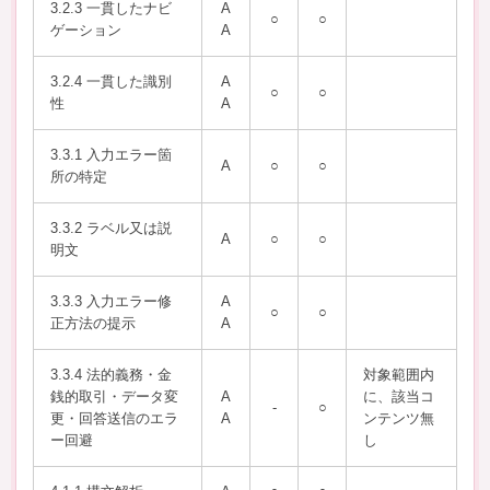
3.2.3 一貫したナビ
A
○
○
ゲーション
A
3.2.4 一貫した識別
A
○
○
性
A
3.3.1 入力エラー箇
A
○
○
所の特定
3.3.2 ラベル又は説
A
○
○
明文
3.3.3 入力エラー修
A
○
○
正方法の提示
A
3.3.4 法的義務・金
対象範囲内
銭的取引・データ変
A
に、該当コ
-
○
更・回答送信のエラ
A
ンテンツ無
ー回避
し