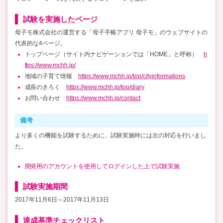
試験を実施したページ
母子モ株式会社の運営する「母子手帳アプリ 母子モ」のウェブサイトの
代表的な4ページ。
トップページ（サイト内ナビゲーションでは「HOME」と呼称）
h
ttps://www.mchh.jp/
地域の子育て情報
https://www.mchh.jp/top/cityinformations
成長のきろく
https://www.mchh.jp/top/diary
お問い合わせ
https://www.mchh.jp/contact
備考
より多くの機能を試験するために、試験実施時には次の対応を行いまし
た。
開発用のアカウントを使用してログインした上で試験実施
試験実施期間
2017年11月6日～2017年11月13日
達成基準チェックリスト