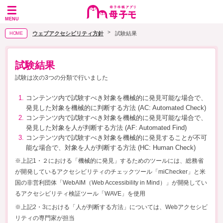
母
MENU
子
ウェブアクセシビリティ方針
試験結果
HOME
手
帳
試験結果
試験は次の3つの分類で行いました
ア
コンテンツ内で試験すべき対象を機械的に発見可能な場合で、
プ
発見した対象を機械的に判断する方法 (AC: Automated Check)
リ
コンテンツ内で試験すべき対象を機械的に発見可能な場合で、
発見した対象を人が判断する方法 (AF: Automated Find)
母
コンテンツ内で試験すべき対象を機械的に発見することが不可
能な場合で、対象を人が判断する方法 (HC: Human Check)
子
※上記1・２における「機械的に発見」するためのツールには、総務省
モ
が開発しているアクセシビリティのチェックツール「miChecker」と米
国の非営利団体「WebAIM（Web Accessibility in Mind）」が開発してい
るアクセシビリティ検証ツール「WAVE」を使用
※上記2・3における「人が判断する方法」については、Webアクセシビ
リティの専門家が担当