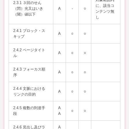
2.3.1 ３回のせん
に、該当コ
（閃）光又はいき
A
-
○
ンテンツ無
（閾）値以下
し
2.4.1 ブロック・ス
A
○
○
キップ
2.4.2 ページタイト
A
○
○
ル
2.4.3 フォーカス順
A
○
○
序
2.4.4 文脈における
A
○
○
リンクの目的
2.4.5 複数の到達手
A
○
○
段
A
2.4.6 見出し及びラ
A