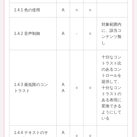
1.4.1 色の使用
A
○
○
対象範囲内
に、該当コ
1.4.2 音声制御
A
-
○
ンテンツ無
し
⼗分なコン
トラスト⽐
のあるコン
トロールを
提供して、
1.4.3 最低限のコン
A
○
○
⼗分なコン
トラスト
A
トラストの
ある表現に
変換できる
ようにして
いる
1.4.4 テキストのサ
A
○
○