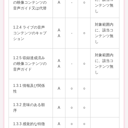
の映像コンテンツの
A
-
○
ンテンツ無
音声ガイド又は代替
し
対象範囲内
1.2.4 ライブの音声
A
に、該当コ
コンテンツのキャプ
-
○
A
ンテンツ無
ション
し
対象範囲内
1.2.5 収録達成済み
A
に、該当コ
の映像コンテンツの
-
○
A
ンテンツ無
音声ガイド
し
1.3.1 情報及び関係
A
○
○
性
1.3.2 意味のある順
A
○
○
序
1.3.3 感覚的な特徴
A
○
○