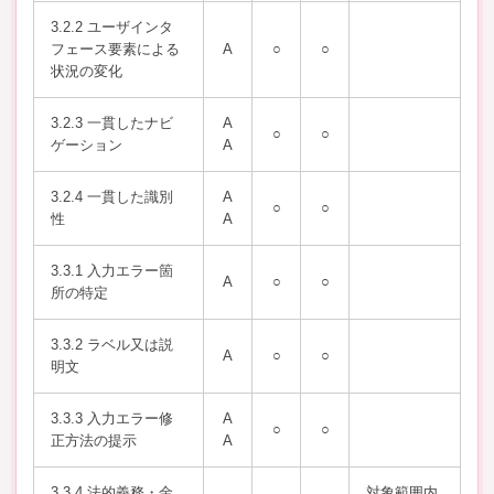
3.2.2 ユーザインタ
フェース要素による
A
○
○
状況の変化
3.2.3 一貫したナビ
A
○
○
ゲーション
A
3.2.4 一貫した識別
A
○
○
性
A
3.3.1 入力エラー箇
A
○
○
所の特定
3.3.2 ラベル又は説
A
○
○
明文
3.3.3 入力エラー修
A
○
○
正方法の提示
A
3.3.4 法的義務・金
対象範囲内