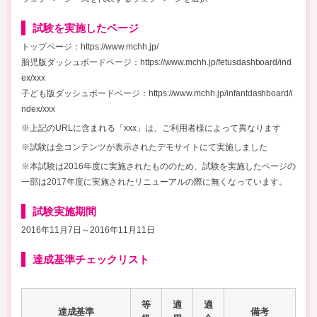
試験を実施したページ
トップページ：https://www.mchh.jp/
胎児版ダッシュボードページ：https://www.mchh.jp/fetusdashboard/ind
ex/xxx
子ども版ダッシュボードページ：https://www.mchh.jp/infantdashboard/i
ndex/xxx
※上記のURLに含まれる「xxx」は、ご利用者様によって異なります
※試験は全コンテンツが表示されたデモサイトにて実施しました
※本試験は2016年度に実施されたもののため、試験を実施したページの
一部は2017年度に実施されたリニューアルの際に無くなっています。
試験実施期間
2016年11月7日～2016年11月11日
達成基準チェックリスト
等
適
適
達成基準
備考