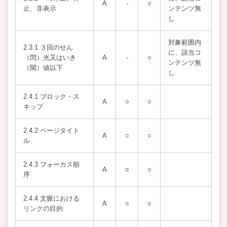
A
-
○
止、非表示
ンテンツ無
し
対象範囲内
2.3.1 ３回のせん
に、該当コ
（閃）光又はいき
A
-
○
ンテンツ無
（閾）値以下
し
2.4.1 ブロック・ス
A
○
○
キップ
2.4.2 ページタイト
A
○
○
ル
2.4.3 フォーカス順
A
○
○
序
2.4.4 文脈における
A
○
○
リンクの目的