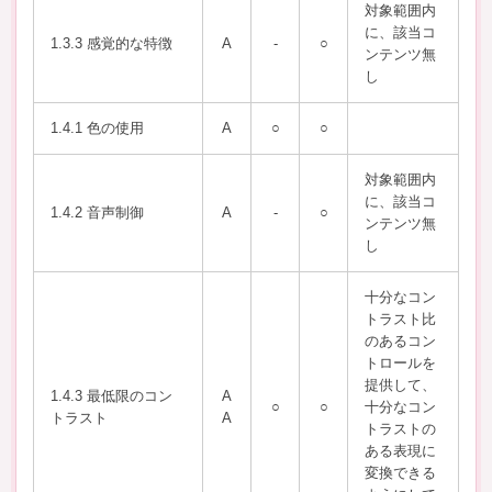
対象範囲内
に、該当コ
1.3.3 感覚的な特徴
A
-
○
ンテンツ無
し
1.4.1 色の使用
A
○
○
対象範囲内
に、該当コ
1.4.2 音声制御
A
-
○
ンテンツ無
し
⼗分なコン
トラスト⽐
のあるコン
トロールを
提供して、
1.4.3 最低限のコン
A
○
○
⼗分なコン
トラスト
A
トラストの
ある表現に
変換できる