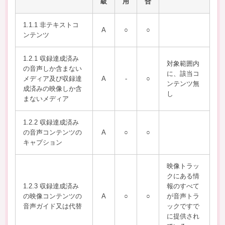
級
用
合
1.1.1 非テキストコ
A
○
○
ンテンツ
1.2.1 収録達成済み
対象範囲内
の音声しか含まない
に、該当コ
メディア及び収録達
A
-
○
ンテンツ無
成済みの映像しか含
し
まないメディア
1.2.2 収録達成済み
の音声コンテンツの
A
○
○
キャプション
映像トラッ
クにある情
1.2.3 収録達成済み
報のすべて
の映像コンテンツの
A
○
○
が⾳声トラ
音声ガイド又は代替
ックですで
に提供され