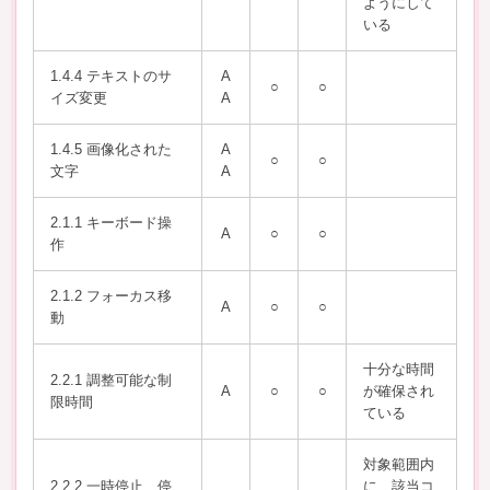
ようにして
いる
1.4.4 テキストのサ
A
○
○
イズ変更
A
1.4.5 画像化された
A
○
○
文字
A
2.1.1 キーボード操
A
○
○
作
2.1.2 フォーカス移
A
○
○
動
十分な時間
2.2.1 調整可能な制
A
○
○
が確保され
限時間
ている
対象範囲内
2.2.2 一時停止、停
に、該当コ