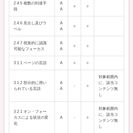
2.4.5 複数の到達手
A
○
○
段
A
2.4.6 見出し及びラ
A
○
○
ベル
A
2.4.7 視覚的に認識
A
○
○
可能なフォーカス
A
3.1.1 ページの言語
A
○
○
対象範囲内
3.1.2 部分的に用い
A
に、該当コ
-
○
られている言語
A
ンテンツ無
し
対象範囲内
3.2.1 オン・フォー
に、該当コ
カスによる状況の変
A
-
○
ンテンツ無
化
し