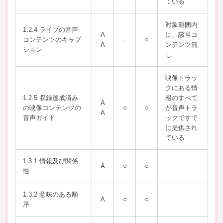
ている
対象範囲内
1.2.4 ライブの音声
A
に、該当コ
コンテンツのキャプ
-
○
A
ンテンツ無
ション
し
映像トラッ
クにある情
1.2.5 収録達成済み
報のすべて
A
の映像コンテンツの
○
○
が⾳声トラ
A
音声ガイド
ックですで
に提供され
ている
1.3.1 情報及び関係
A
○
○
性
1.3.2 意味のある順
A
○
○
序