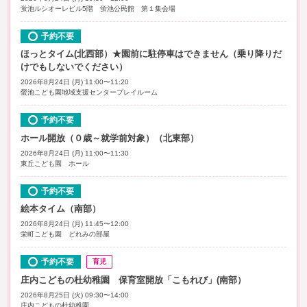
蛍池ルシオーレビル5階 蛍池公民館 第１集会場
予約不要
ほっとタイム(北西部）★園前に駐停車はできません（乗り降りだ
けでもしないでください）
2026年8月24日 (月) 11:00〜11:20
螢池こども園地域支援センタープレイルーム
予約不要
ホール開放（０歳～就学前対象）（北東部）
2026年8月24日 (月) 11:00〜11:30
東丘こども園 ホール
予約不要
絵本タイム（南部）
2026年8月24日 (月) 11:45〜12:00
栄町こども園 どれみの部屋
予約不要
育児
庄内こどもの杜幼稚園 保育室開放「こもれび」(南部）
2026年8月25日 (火) 09:30〜14:00
庄内こどもの杜幼稚園