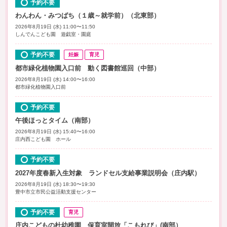
予約不要
わんわん・みつばち（１歳～就学前）（北東部）
2026年8月19日 (水) 11:00〜11:50
しんでんこども園 遊戯室・園庭
予約不要
妊娠
育児
都市緑化植物園入口前 動く図書館巡回（中部）
2026年8月19日 (水) 14:00〜16:00
都市緑化植物園入口前
予約不要
午後ほっとタイム（南部）
2026年8月19日 (水) 15:40〜16:00
庄内西こども園 ホール
予約不要
2027年度春新入生対象 ランドセル支給事業説明会（庄内駅）
2026年8月19日 (水) 18:30〜19:30
豊中市立市民公益活動支援センター
予約不要
育児
庄内こどもの杜幼稚園 保育室開放「こもれび」(南部）