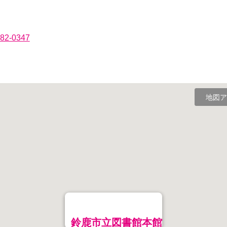
382-0347
地図ア
鈴鹿市立図書館本館