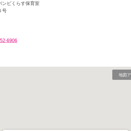
バンビくらす保育室
６号
852-6906
地図ア