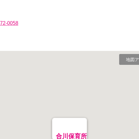
372-0058
地図ア
合川保育所