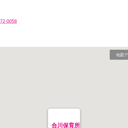
372-0058
地図ア
合川保育所