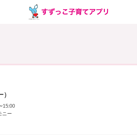
ー）
〜15:00
モニー