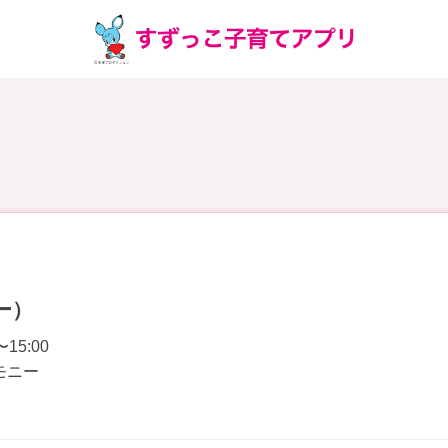
ー）
〜15:00
モニー